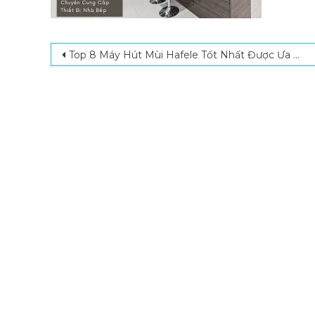
Post navigation
Top 8 Máy Hút Mùi Hafele Tốt Nhất Được Ưa Chuộng Hiện Nay