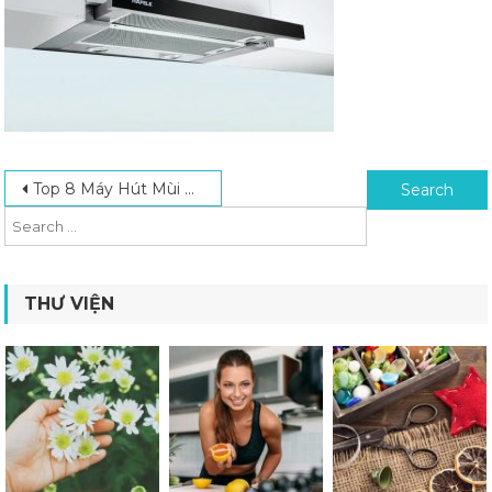
Post navigation
Search for:
Top 8 Máy Hút Mùi Hafele Tốt Nhất Được Ưa Chuộng Hiện Nay
THƯ VIỆN