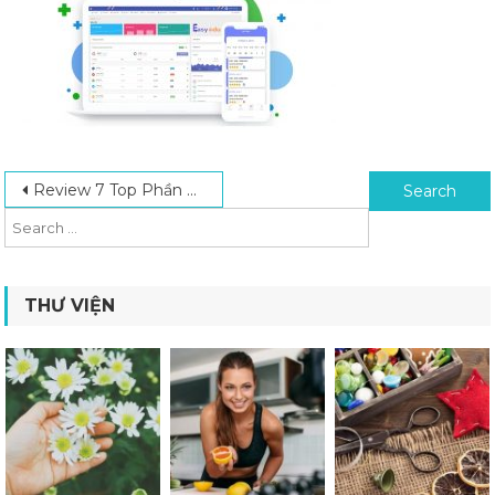
Post navigation
Search for:
Review 7 Top Phần Mềm Quản Lý Trung Tâm Ngoại Ngữ Chất Lượng Nhất
THƯ VIỆN