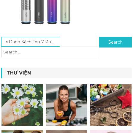
Post navigation
Search for:
Danh Sách Top 7 Pod Tốt Nhất Được Nhiều Bạn Trẻ Ưa Chuộng 2023
THƯ VIỆN