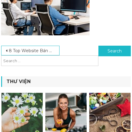
Post navigation
Search for:
8 Top Website Bán Phần Mềm Bản Quyền Giá Tốt Hiện Nay
THƯ VIỆN