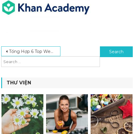
Post navigation
Search for:
Tổng Hợp 6 Top Website Học Online Miễn Phí Năm 2024
THƯ VIỆN