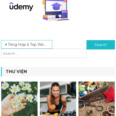
Post navigation
Search for:
Tổng Hợp 6 Top Website Học Online Miễn Phí Năm 2024
THƯ VIỆN