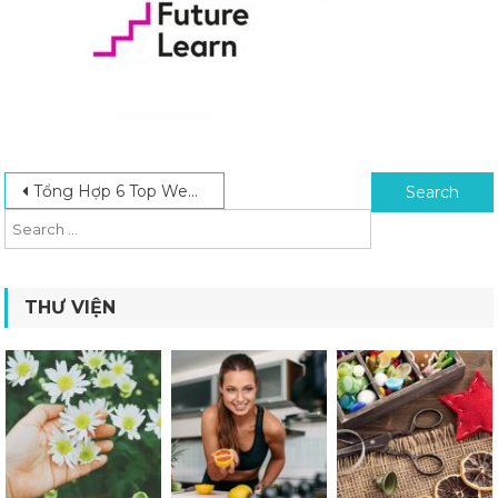
Post navigation
Search for:
Tổng Hợp 6 Top Website Học Online Miễn Phí Năm 2024
THƯ VIỆN