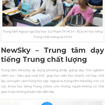
Trung tâm Ngoại ngữ Đại học Sư Phạm TP.HCM – Địa chỉ học tiếng
Trung chất lượng tại HCM
NewSky –
Trung tâm dạy
tiếng Trung chất lượng
Trung tâm NewSky áp dụng phương pháp giảng dạy “trải nghiệm
niềm vui – hiệu quả vượt trội” giúp học viên học nhanh, nói hay, nhớ
lâu và truyền cảm hứng học tập. Ngoài ra, trung tâm NewSky còn có
các khóa học tiếng Trung online cho những người không có thời
gian hoặc không thuận tiện đến lớp.