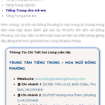
Tiếng Trung cấp tốc
Tiếng Trung cho trẻ em
Tiếng Trung phát âm
Nhìn chung, có thể nói Đông Phương là một trong số những trung
tâm Hoa ngữ được đánh giá cao tại TP.HCM. Khi đến với Đông
Phương, các học viên có thể hoàn toàn an tâm về chất lượng giảng
dạy đồng thời mức giá khoá học cũng rất phải chăng.
Thông Tin Chi Tiết Vui Lòng Liên Hệ:
TRUNG TÂM TIẾNG TRUNG – HOA NGỮ ĐÔNG
PHƯƠNG
🌐
Website
:
www.tienghoadongphuong.com
🏠
Chi nhánh 1
:
Số 956, Tỉnh Lộ 43, Bình Chiểu, Thủ
Đức, Hồ Chí Minh
🏠
Chi nhánh 2
:
Số 270/7 Hoàng Hoa Thám, phường
5, Hồ Chí Minh