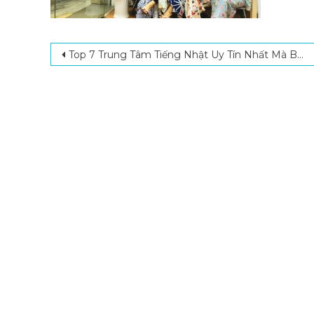
Post navigation
Top 7 Trung Tâm Tiếng Nhật Uy Tín Nhất Mà Bạn Nên Theo Học