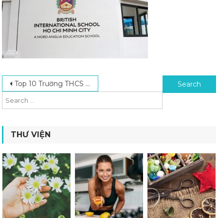
Post navigation
Search for:
Top 10 Trường THCS Quốc Tế Tại TPHCM Tốt Nhất Hiện Nay
THƯ VIỆN