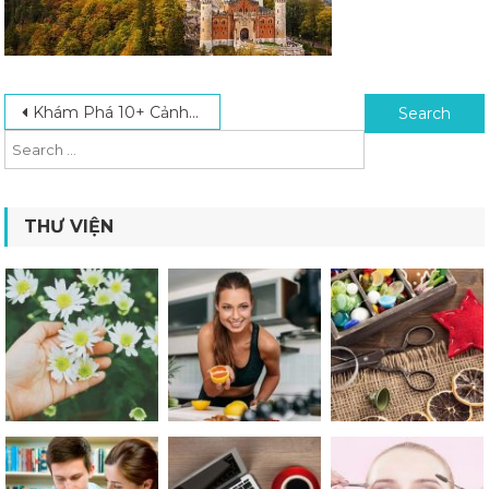
Post navigation
Search for:
Khám Phá 10+ Cảnh Đẹp Ở Đức Không Làm Bạn Thất Vọng
THƯ VIỆN