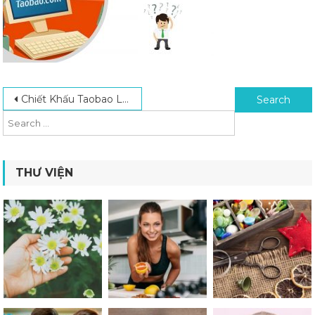
Post navigation
Search for:
Chiết Khấu Taobao Là Gì? Điều Kiện Chiết Khấu Trên Taobao 2024
THƯ VIỆN