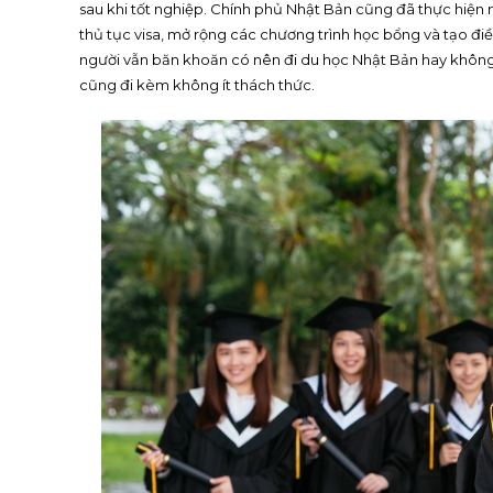
sau khi tốt nghiệp. Chính phủ Nhật Bản cũng đã thực hiện 
thủ tục visa, mở rộng các chương trình học bổng và tạo điều
người vẫn băn khoăn có nên đi du học Nhật Bản hay không, 
cũng đi kèm không ít thách thức.