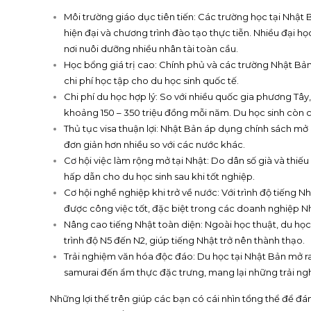
Môi trường giáo dục tiên tiến: Các trường học tại Nhật
hiện đại và chương trình đào tạo thực tiễn. Nhiều đại 
nơi nuôi dưỡng nhiều nhân tài toàn cầu.
Học bổng giá trị cao: Chính phủ và các trường Nhật B
chi phí học tập cho du học sinh quốc tế.
Chi phí du học hợp lý: So với nhiều quốc gia phương Tây,
khoảng 150 – 350 triệu đồng mỗi năm. Du học sinh còn có
Thủ tục visa thuận lợi: Nhật Bản áp dụng chính sách mở cử
đơn giản hơn nhiều so với các nước khác.
Cơ hội việc làm rộng mở tại Nhật: Do dân số già và thiế
hấp dẫn cho du học sinh sau khi tốt nghiệp.
Cơ hội nghề nghiệp khi trở về nước: Với trình độ tiếng N
được công việc tốt, đặc biệt trong các doanh nghiệp Nh
Nâng cao tiếng Nhật toàn diện: Ngoài học thuật, du học
trình độ N5 đến N2, giúp tiếng Nhật trở nên thành thạo.
Trải nghiệm văn hóa độc đáo: Du học tại Nhật Bản mở ra 
samurai đến ẩm thực đặc trưng, mang lại những trải n
Những lợi thế trên giúp các bạn có cái nhìn tổng thể để đá