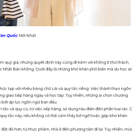
Hàn Quốc
Mới Nhất
ệm quý giá, nhưng quyết định này cũng đi kèm với không ít thử thách,
học Nhật Bản không. Dưới đây là những khó khăn phổ biến mà du học si
ức tạp với nhiều bảng chữ cái và quy tắc riêng. Việc thành thạo ngôn
 trong giao tiếp hàng ngày và học tập. Tuy nhiên, những ai chọn chương
m bớt áp lực ngôn ngữ ban đầu.
n tắc và quy củ, từ việc xếp hàng, sử dụng tàu điện đến phân loại rác. 
ác quy tắc này, nếu không có thể cảm thấy bỡ ngỡ hoặc gặp khó khăn
ật đắt đỏ hơn, từ thực phẩm, nhà ở đến phương tiện đi lại. Tuy nhiên, mứ