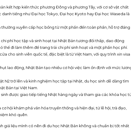
 Bản kết hợp kiến thức phương Đông và phương Tây, với cơ sở vật chất
học danh tiếng như Đại học Tokyo, Đại học Kyoto hay Đại học Waseda là
ản thường xuyên cấp học bổng từ một phần đến toàn phần, hỗ trợ đáng
 chi phí học tập và sinh hoạt tại Nhật Bản tương đối thấp, dao động
 thể đi làm thêm để trang trải chi phí sinh hoạt và một phần học phí.
a cho sinh viên quốc tế, đặc biệt là từ Việt Nam, với quy trình xin visa
u hụt lao động, Nhật Bản tạo nhiều cơ hội việc làm ổn định với mức lươn
hật N2 trở lên và kinh nghiệm học tập tại Nhật, du học sinh dễ dàng tìm
ật Bản tại Việt Nam.
 sinh được giao tiếp tiếng Nhật hàng ngày và tham gia các khóa học t
cơ hội khám phá văn hóa truyền thống và hiện đại, từ lễ hội, trà đạo,
ghiệm khó quên.
nh giá liệu mình có nên đi du học Nhật Bản không và chuẩn bị tốt nhất