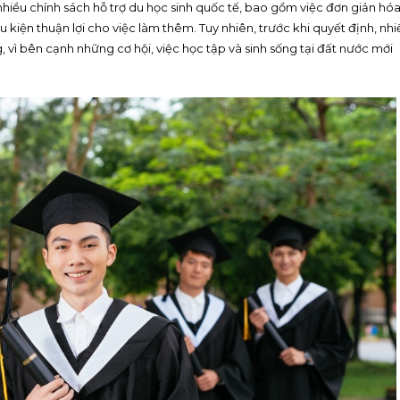
nhiều chính sách hỗ trợ du học sinh quốc tế, bao gồm việc đơn giản hó
 kiện thuận lợi cho việc làm thêm. Tuy nhiên, trước khi quyết định, nhi
vì bên cạnh những cơ hội, việc học tập và sinh sống tại đất nước mới