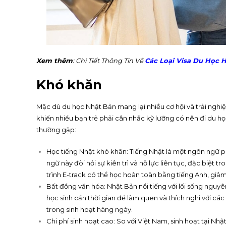
Xem thêm
: Chi Tiết Thông Tin Về
Các Loại Visa Du Học 
Khó khăn
Mặc dù du học Nhật Bản mang lại nhiều cơ hội và trải nghi
khiến nhiều bạn trẻ phải cân nhắc kỹ lưỡng có nên đi du 
thường gặp:
Học tiếng Nhật khó khăn: Tiếng Nhật là một ngôn ngữ ph
ngữ này đòi hỏi sự kiên trì và nỗ lực liên tục, đặc biệt
trình E-track có thể học hoàn toàn bằng tiếng Anh, giả
Bất đồng văn hóa: Nhật Bản nổi tiếng với lối sống nguyê
học sinh cần thời gian để làm quen và thích nghi với c
trong sinh hoạt hàng ngày.
Chi phí sinh hoạt cao: So với Việt Nam, sinh hoạt tại Nh