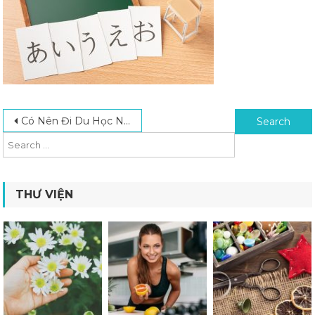
Post navigation
Search for:
Có Nên Đi Du Học Nhật Bản Không? Review Chi Tiết Ưu Và Nhược Điểm
THƯ VIỆN