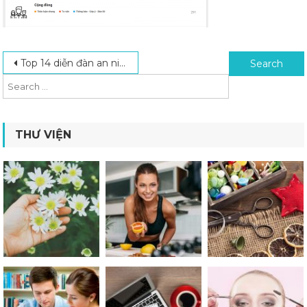
Post navigation
Search for:
Top 14 diễn đàn an ninh mạng, bảo mật lập trình uy tín
THƯ VIỆN