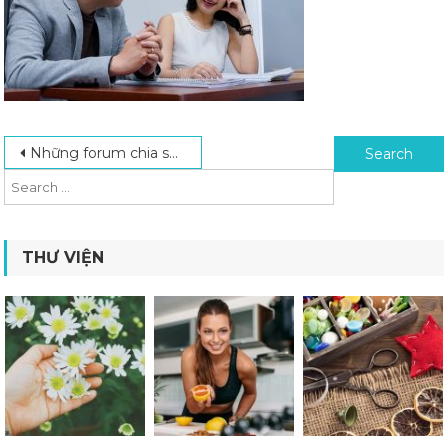
Post navigation
Search for:
Những forum chia sẻ kinh nghiệm học anh văn nổi tiếng
THƯ VIỆN