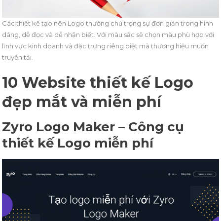
Các thiết kế tạo nên Logo thường chú trọng sự đơn giản trong hình
dáng, dễ đọc và dễ nhận biết. Với màu sắc sẽ chọn màu phù hợp với
lĩnh vực kinh doanh và đặc trưng riêng biệt mà thương hiệu muốn
truyền tải.
10 Website thiết kế Logo
đẹp mắt và miễn phí
Zyro Logo Maker – Công cụ
thiết kế Logo miễn phí