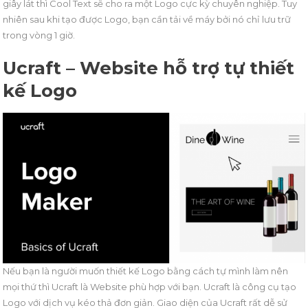
giây lát thì Cool Text sẽ cho ra một Logo cực kỳ chuyên nghiệp. Tuy
nhiên sau khi tạo được Logo, bạn cần tải về máy bởi nó chỉ lưu trữ
trong vòng 1 giờ.
Ucraft – Website hỗ trợ tự thiết
kế Logo
Nếu bạn là người muốn thiết kế Logo bằng cách tự mình làm nên
mọi thứ thì Ucraft là Website phù hợp với bạn. Ucraft là công cụ tạo
Logo với dịch vụ kéo thả đơn giản. Giao diện của Ucraft rất dễ sử