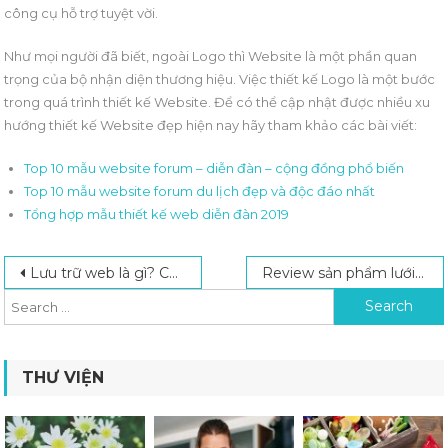
công cụ hỗ trợ tuyệt vời.
Như mọi người đã biết, ngoài Logo thì Website là một phần quan
trọng của bộ nhận diện thương hiệu. Việc thiết kế Logo là một bước
trong quá trình thiết kế Website. Để có thể cập nhật được nhiều xu
hướng thiết kế Website đẹp hiện nay hãy tham khảo các bài viết:
Top 10 mẫu website forum – diễn đàn – cộng đồng phổ biến
Top 10 mẫu website forum du lịch đẹp và độc đáo nhất
Tổng hợp mẫu thiết kế web diễn đàn 2019
Post navigation
Search for:
Lưu trữ web là gì? Có các loại dịch vụ lưu trữ web nào?
Review sản phẩm lưới chất lượng tại công ty Hsia Cheng
THƯ VIỆN