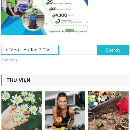
Post navigation
Search for:
Tổng Hợp Top 7 Công Ty Vệ Sinh Công Nghiệp Bình Tân Uy Tín Nhất 2024
THƯ VIỆN