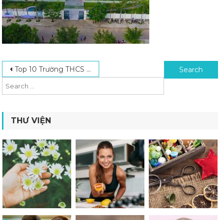
Post navigation
Search for:
Top 10 Trường THCS Quốc Tế Tại TPHCM Tốt Nhất Hiện Nay
THƯ VIỆN