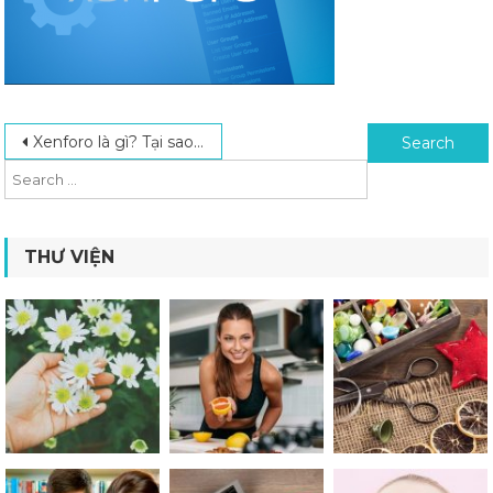
Post navigation
Search for:
Xenforo là gì? Tại sao nên xây dựng forum bằng Xenforo
THƯ VIỆN