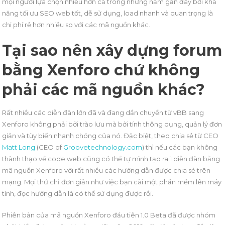
mọi người lựa chọn nhiều hơn cả trong những năm gần đây bởi khả
năng tối ưu SEO web tốt, dễ sử dụng, load nhanh và quan trọng là
chi phí rẻ hơn nhiều so với các mã nguồn khác.
Tại sao nên
xây dựng forum
bằng Xenforo
chứ không
phải các mã nguồn khác?
Rất nhiều các diễn đàn lớn đã và đang dần chuyển từ vBB sang
Xenforo không phải bởi trào lưu mà bởi tính thông dụng, quản lý đơn
giản và tùy biến nhanh chóng của nó. Đặc biệt, theo chia sẻ từ CEO
Matt Long
(CEO of
Groovetechnology.com
) thì nếu các bạn không
thành thạo về code web cũng có thể tự mình tạo ra 1 diễn đàn bằng
mã nguồn Xenforo với rất nhiều các hướng dẫn được chia sẻ trên
mạng. Mọi thứ chỉ đơn giản như việc bạn cài một phần mềm lên máy
tính, đọc hướng dẫn là có thể sử dụng được rồi.
Phiên bản của mã nguồn Xenforo đầu tiên 1.0 Beta đã được nhóm