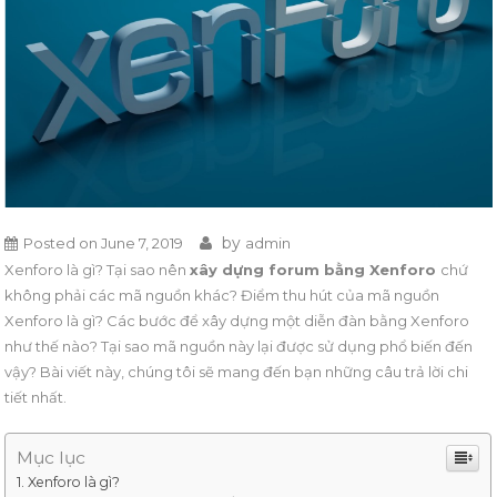
by
Posted on
June 7, 2019
admin
Xenforo là gì? Tại sao nên
xây dựng forum bằng Xenforo
chứ
không phải các mã nguồn khác? Điểm thu hút của mã nguồn
Xenforo là gì? Các bước để xây dựng một diễn đàn bằng Xenforo
như thế nào? Tại sao mã nguồn này lại được sử dụng phổ biến đến
vậy? Bài viết này, chúng tôi sẽ mang đến bạn những câu trả lời chi
tiết nhất.
Mục lục
Xenforo là gì?