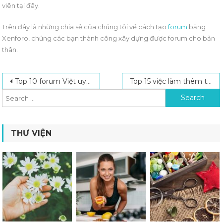
viên tại đây.
Trên đây là những chia sẻ của chúng tôi về cách tạo
forum
bằng
Xenforo, chúng các bạn thành công xây dựng được forum cho bản
thân.
Post navigation
Search for:
Top 10 forum Việt uy tín nhất hiện nay
Top 15 việc làm thêm tại nhà cho mẹ bỉm sữa kiếm thêm thu nhập
THƯ VIỆN