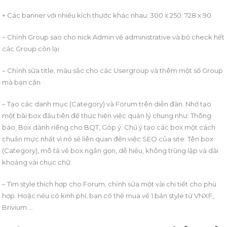
+ Các banner với nhiều kích thước khác nhau: 300 x 250; 728 x 90
– Chỉnh Group sao cho nick Admin về administrative và bỏ check hết
các Group còn lại
– Chỉnh sửa title, màu sắc cho các Usergroup và thêm một số Group
mà bạn cần
– Tạo các danh mục (Category) và Forum trên diễn đàn. Nhớ tạo
một bài box đầu tiên để thực hiện việc quản lý chung như: Thông
báo, Box dành riêng cho BQT, Góp ý. Chú ý tạo các box một cách
chuẩn mực nhất vì nó sẽ liên quan đến việc SEO của site: Tên box
(Category), mô tả về box ngắn gọn, dễ hiểu, không trùng lặp và dài
khoảng vài chục chữ.
– Tìm style thích hợp cho Forum, chỉnh sửa một vài chi tiết cho phù
hợp. Hoặc nếu có kinh phí, bạn có thể mua về 1 bản style từ VNXF,
Brivium …