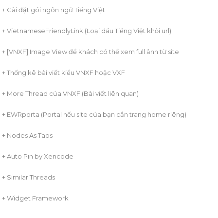
+ Cài đặt gói ngôn ngữ Tiếng Việt
+ VietnameseFriendlyLink (Loại dấu Tiếng Việt khỏi url)
+ [VNXF] Image View để khách có thể xem full ảnh từ site
+ Thống kê bài viết kiểu VNXF hoặc VXF
+ More Thread của VNXF (Bài viết liên quan)
+ EWRporta (Portal nếu site của bạn cần trang home riêng)
+ Nodes As Tabs
+ Auto Pin by Xencode
+ Similar Threads
+ Widget Framework