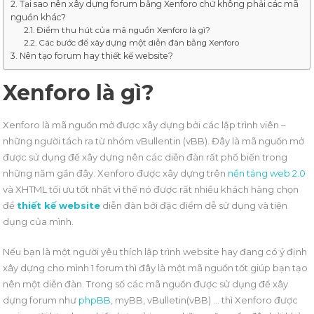
Tại sao nên xây dựng forum bằng Xenforo chứ không phải các mã
nguồn khác?
Điểm thu hút của mã nguồn Xenforo là gì?
Các bước để xây dựng một diễn đàn bằng Xenforo
Nên tạo forum hay thiết kế website?
Xenforo là gì?
Xenforo là mã nguồn mở được xây dựng bởi các lập trình viên –
những người tách ra từ nhóm vBullentin (vBB). Đây là mã nguồn mở
được sử dụng để xây dựng nên các diễn đàn rất phổ biến trong
những năm gần đây. Xenforo được xây dựng trên
nền tảng web 2.0
và XHTML tối ưu tốt nhất vì thế nó được rất nhiều khách hàng chọn
để
thiết kế website
diễn đàn bởi đặc điểm dễ sử dụng và tiện
dụng của mình.
Nếu bạn là một người yêu thích lập trình website hay đang có ý định
xây dựng cho mình 1 forum thì đây là một mã nguồn tốt giúp bạn tạo
nên một diễn đàn. Trong số các mã nguồn được sử dụng để xây
dựng forum như
phpBB
, myBB, vBulletin(vBB) … thì Xenforo được