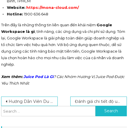
Bình, TPHCM
Website:
https://mona-cloud.com/
Hotline:
1900 636 648
Trên đây là những thông tin liên quan đến khái niệm
Google
Workspace là gì
, tính năng, các ứng dụng và chi phí sử dụng. Tóm
lại, Google Workspace là giải pháp toàn diện giúp doanh nghiệp và
tổ chức làm việc hiệu quả hơn. Với bộ ứng dụng quen thuộc, dễ sử
dụng cùng các tính năng bảo mật tiên tiến, Google Workspace là
lựa chọn hoàn hảo cho mọi nhu cầu làm việc của cá nhân và doanh
nghiệp.
Xem thêm:
Juice Pod Là Gì
? Các Nhóm Hương Vị Juice Pod Được
Yêu Thích Nhất
Post navigation
Search for:
Hướng Dẫn Viên Du Lịch Học Trường Nào? Học Khối Nào?
Đánh giá chi tiết độ uy tín và chất lượng của AOBONGDA.VN