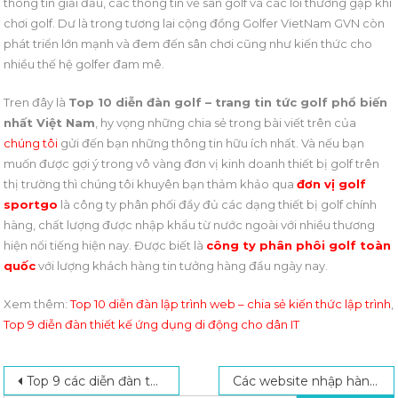
thông tin giải đấu, các thông tin về sân golf và các lỗi thường gặp khi
chơi golf. Dư là trong tương lai cộng đồng Golfer VietNam GVN còn
phát triển lớn mạnh và đem đến sân chơi cũng như kiến thức cho
nhiều thế hệ golfer đam mê.
Tren đây là
Top 10 diễn đàn golf – trang tin tức golf phổ biến
nhất Việt Nam
, hy vọng những chia sẻ trong bài viết trên của
chúng tôi
gửi đến bạn những thông tin hữu ích nhất. Và nếu bạn
muốn được gợi ý trong vô vàng đơn vị kinh doanh thiết bị golf trên
thị trường thì chúng tôi khuyên bạn thảm khảo qua
đơn vị golf
sportgo
là công ty phân phối đầy đủ các dạng thiết bị golf chính
hàng, chất lượng được nhập khẩu từ nước ngoài với nhiều thương
hiện nổi tiếng hiện nay. Được biết là
công ty phân phôi golf toàn
quốc
với lượng khách hàng tin tưởng hàng đầu ngày nay.
Xem thêm:
Top 10 diễn đàn lập trình web – chia sẻ kiến thức lập trình
,
Top 9 diễn đàn thiết kế ứng dụng di động cho dân IT
Post navigation
Search for:
Top 9 các diễn đàn thiết kế ứng dụng di động dân IT nên biết
Các website nhập hàng Trung Quốc mà dân buôn cần biết