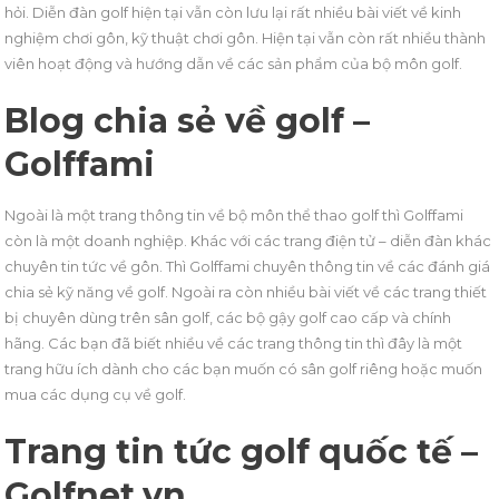
hỏi. Diễn đàn golf hiện tại vẫn còn lưu lại rất nhiều bài viết về kinh
nghiệm chơi gôn, kỹ thuật chơi gôn. Hiện tại vẫn còn rất nhiều thành
viên hoạt động và hướng dẫn về các sản phẩm của bộ môn golf.
Blog chia sẻ về golf –
Golffami
Ngoài là một trang thông tin về bộ môn thể thao golf thì Golffami
còn là một doanh nghiệp. Khác với các trang điện tử – diễn đàn khác
chuyên tin tức về gôn. Thì Golffami chuyên thông tin về các đánh giá
chia sẻ kỹ năng về golf. Ngoài ra còn nhiều bài viết về các trang thiết
bị chuyên dùng trên sân golf, các bộ gậy golf cao cấp và chính
hãng. Các bạn đã biết nhiều về các trang thông tin thì đây là một
trang hữu ích dành cho các bạn muốn có sân golf riêng hoặc muốn
mua các dụng cụ về golf.
Trang tin tức golf quốc tế –
Golfnet.vn