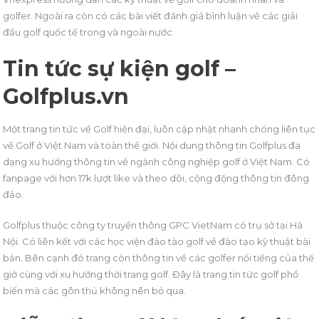
golfer. Ngoài ra còn có các bài viết đánh giá bình luận về các giải
đấu golf quốc tế trong và ngoài nước.
Tin tức sự kiện golf –
Golfplus.vn
Một trang tin tức về Golf hiện đại, luôn cập nhật nhanh chóng liên tục
về Golf ở Việt Nam và toàn thế giới. Nội dung thông tin Golfplus đa
dạng xu hướng thông tin về ngành công nghiệp golf ở Việt Nam. Có
fanpage với hơn 17k lượt like và theo dõi, cộng động thông tin đông
đảo.
Golfplus thuộc công ty truyền thông GPC VietNam có trụ sở tại Hà
Nội. Có liên kết với các học viện đào tào golf về đào tạo kỹ thuật bài
bản. Bên cạnh đó trang còn thông tin về các golfer nổi tiếng của thế
giờ cùng với xu hướng thời trang golf. Đây là trang tin tức golf phổ
biến mà các gôn thủ không nên bỏ qua.