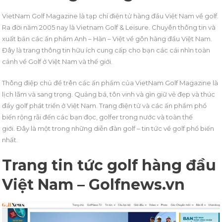
VietNam Golf Magazine là tạp chí điện tử hàng đầu Việt Nam về golf.
Ra đời năm 2005 nay là Vietnam Golf & Leisure. Chuyên thông tin và
xuất bản các ấn phẩm Anh – Hàn – Việt về gôn hàng đầu Việt Nam.
Đây là trang thông tin hữu ích cung cấp cho bạn các cái nhìn toàn
cảnh về Golf ở Việt Nam và thế giới.
Thông điệp chủ đề trên các ấn phẩm của VietNam Golf Magazine là
lịch lãm và sang trọng. Quảng bá, tôn vinh và gìn giữ vẻ đẹp và thúc
đẩy golf phát triển ở Việt Nam. Trang điện tử và các ấn phẩm phổ
biến rộng rãi đến các bạn đọc, golfer trong nước và toàn thế
giới. Đây là một trong những diễn đàn golf – tin tức về golf phổ biến
nhất.
Trang tin tức golf hàng đầu
Việt Nam – Golfnews.vn